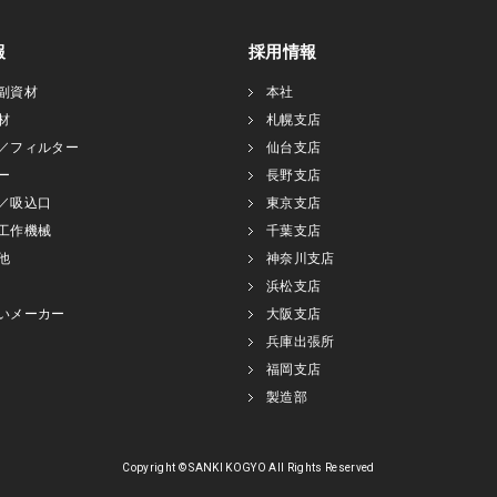
報
採用情報
副資材
本社
材
札幌支店
／フィルター
仙台支店
ー
長野支店
／吸込口
東京支店
工作機械
千葉支店
他
神奈川支店
浜松支店
いメーカー
大阪支店
兵庫出張所
福岡支店
製造部
Copyright © SANKI KOGYO All Rights Reserved