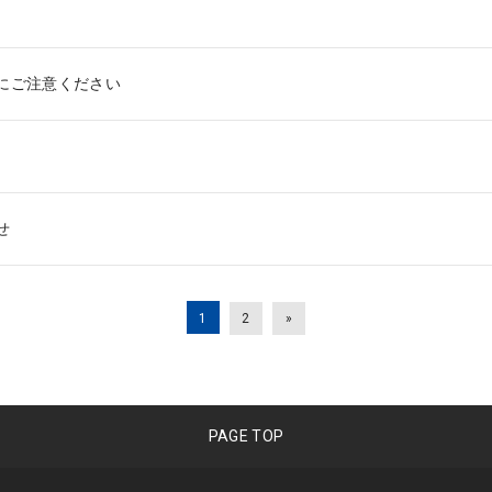
にご注意ください
せ
1
2
»
PAGE TOP