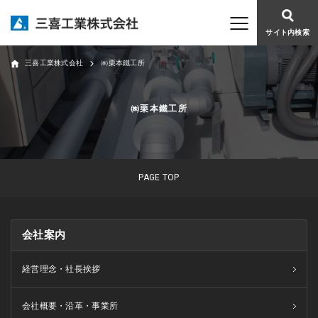
サイト内検索
三喜工業株式会社
㈱栗本鐵工所
㈱栗本鐵工所
PAGE TOP
会社案内
経営理念・社長挨拶
会社概要・沿革・事業所