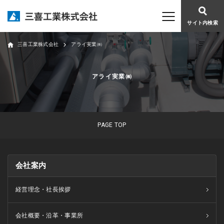
サイト内検索
三喜工業株式会社
アライ実業㈱
アライ実業㈱
PAGE TOP
会社案内
経営理念・社長挨拶
会社概要・沿革・事業所