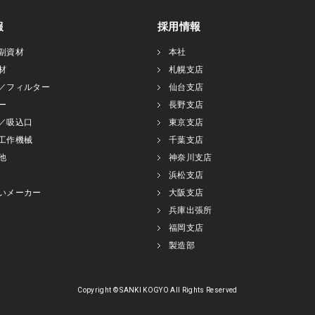
報
採用情報
副資材
本社
材
札幌支店
／フィルター
仙台支店
ー
長野支店
／吸込口
東京支店
工作機械
千葉支店
他
神奈川支店
浜松支店
いメーカー
大阪支店
兵庫出張所
福岡支店
製造部
Copyright © SANKI KOGYO All Rights Reserved